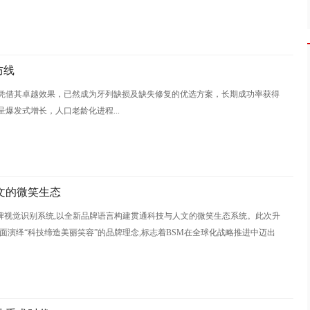
防线
凭借其卓越效果，已然成为牙列缺损及缺失修复的优选方案，长期成功率获得
爆发式增长，人口老龄化进程...
文的微笑生态
新版品牌视觉识别系统,以全新品牌语言构建贯通科技与人文的微笑生态系统。此次升
面演绎“科技缔造美丽笑容”的品牌理念,标志着BSM在全球化战略推进中迈出