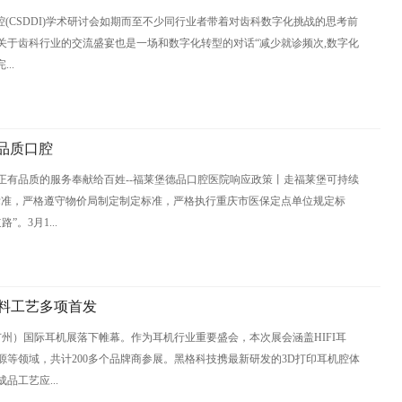
口腔(CSDDI)学术研讨会如期而至不少同行业者带着对齿科数字化挑战的思考前
关于齿科行业的交流盛宴也是一场和数字化转型的对话“减少就诊频次,数字化
..
品质口腔
正有品质的服务奉献给百姓--福莱堡德品口腔医院响应政策丨走福莱堡可持续
标准，严格遵守物价局制定制定标准，严格执行重庆市医保定点单位规定标
。3月1...
料工艺多项首发
广州）国际耳机展落下帷幕。作为耳机行业重要盛会，本次展会涵盖HIFI耳
等领域，共计200多个品牌商参展。黑格科技携最新研发的3D打印耳机腔体
工艺应...