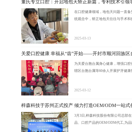
董氏专立口腔：开启地包天矫正新篇，专利技术引领
在口腔健康领域，地包天问题一直备
统观念中，矫正地包天往往与手术和拔
2025-03-13
关爱口腔健康 幸福从“齿”开始——开封市顺河回族区
为关爱台胞台属身心健康，增强口腔
辖区台胞台属等60余人开展护牙健康知
2025-03-12
梓森科技于苏州正式投产 倾力打造OEM/ODM一站
3月3日,梓森科技股份有限公司总部
品、口腔产品的OEM/ODM代工,为品