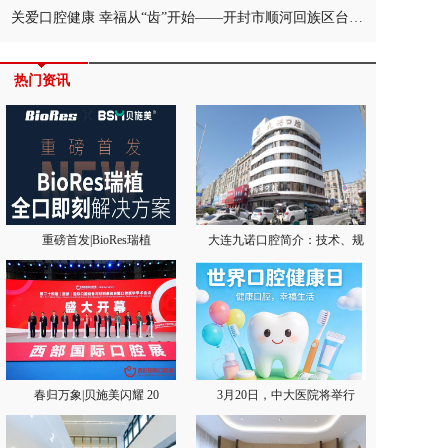
关爱口腔健康 幸福从“齿”开始——开封市顺河回族区台办开展“口腔健康 全身健康”护牙健康讲座
热门资讯
重磅首发|BioRes瑞植
大连九诺口腔简介：技术、规
春归万象|贝施美闪耀 20
3月20日，中大医院将举行