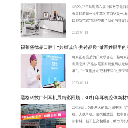
4月20-22日珠海第六届中国数字化
来寻找着每一次变革的窗口这是一场
口腔新范式”黑格带来了我们的答案1完.
2023-04-18
福莱堡德品口腔丨“共树诚信·共铸品质”做百姓眼里的
将真正有品质的厂家联合在一起将真
发展之路“严格按照国家药监局核定
准”，“一直坚持走‘还利于民’的亲民道路”
2023-03-14
黑格科技广州耳机展精彩回顾，3D打印耳机腔体新材
2月19日，为期两天的第八届中国（
机、无线耳机、便携播放器、数字音源
新材料、新工艺亮相展会，助力耳机成品