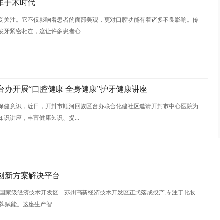
非手术时代
受关注。它不仅影响着患者的面部美观，更对口腔功能有着诸多不良影响。传
牙紧密相连，这让许多患者心...
台办开展“口腔健康 全身健康”护牙健康讲座
保健意识，近日，开封市顺河回族区台办联合化建社区邀请开封市中心医院为
识讲座，丰富健康知识、提...
式创新方案解决平台
在国家级经济技术开发区—苏州高新经济技术开发区正式落成投产,专注于化妆
牌赋能。这座生产智...