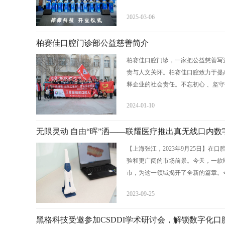
2025-03-06
柏赛佳口腔门诊部公益慈善简介
柏赛佳口腔门诊，一家把公益慈善写
责与人文关怀。柏赛佳口腔致力于提
释企业的社会责任。不忘初心 、坚守公
2024-01-10
无限灵动 自由“晖”洒——联耀医疗推出真无线口内
【上海张江，2023年9月25日】
验和更广阔的市场前景。今天，一款
市，为这一领域揭开了全新的篇章。今
2023-09-25
黑格科技受邀参加CSDDI学术研讨会，解锁数字化口