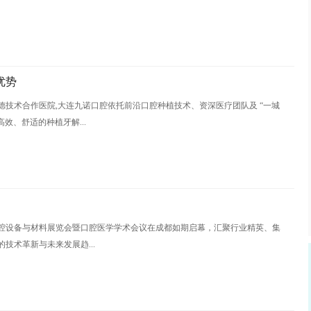
优势
技术合作医院,大连九诺口腔依托前沿口腔种植技术、资深医疗团队及 “一城
高效、舒适的种植牙解...
际口腔设备与材料展览会暨口腔医学学术会议在成都如期启幕，汇聚行业精英、集
技术革新与未来发展趋...