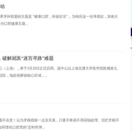
活动
世界牙科联盟的主题是 “健康口腔，幸福生活” 。为响应这一全球倡议，东南大
办口腔健康主题...
破解就医“迷宫寻路”难题
心（上海），将于3月20日正式启用。该中心以上海交通大学医学院附属第九
区，地处祝桥镇核心区域，...
毫不在意！认为牙根残留一点没关系，只要不疼就不用花钱处理。但烂牙根不
同埋在口腔里的“定时炸弹...