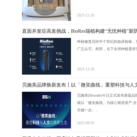
2025-12-26
直面并发症高发挑战，BioRes瑞植构建“无忧种植”新
种植修复历经半个世纪的临床检验，
广泛认可。然而，当下全球种植需求呈
2025-12-26
贝施美品牌焕新发布丨以「微笑曲线」重塑科技与人
贝施美(Besmile)今日正式发布
级以「微笑曲线」为核心视觉资产,全
关键一步。...
2025-09-02