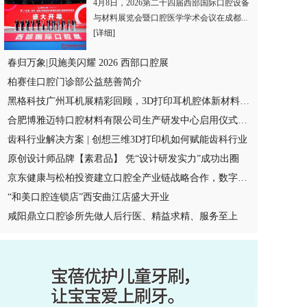
4月8日，2026第二十四届西部国际口腔设备
与材料展览会暨口腔医学学术会议在成都...
[详细]
春归万象|贝施美闪耀 2026 西部口腔展
柏赛佳口腔门诊部公益慈善简介
黑格科技广州耳机展精彩回顾，3D打印耳机腔体新材料工艺多项首发
合肥博雅迈特口腔材料有限公司生产研发中心启用仪式圆满举办
齿科行业解决方案 | 创想三维3D打印机如何赋能齿科行业
原创设计师品牌【素君品】 凭“设计研发实力”成功出圈
京东健康与松柏投资建立口腔全产业链战略合作，数字化赋能口腔医生
“和美口腔连锁店”西安曲江店盛大开业
咸阳鼎立口腔诊所先做人后行医、精益求精、服务至上