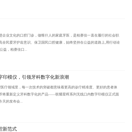
进企业文化的口腔门诊，做喀什人的家庭牙医，是柏赛佳一直在履行的社会职
高全民爱牙护齿意识、保卫国民口腔健康，始终坚持在公益的道路上,用行动诠
益，柏赛佳口...
数字印模仪，引领牙科数字化新浪潮
在口腔医疗领域里，每一次技术的突破都意味着更高的诊疗精准度、更好的患者体
即将重新定义牙科数字化的产品——联耀星晖系列无线口内数字印模仪正式面
天的发布会...
腔新范式