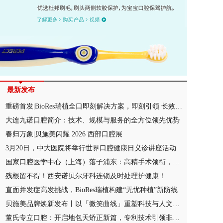
最新发布
重磅首发|BioRes瑞植全口即刻解决方案，即刻引领 长效稳定！
大连九诺口腔简介：技术、规模与服务的全方位领先优势
春归万象|贝施美闪耀 2026 西部口腔展
3月20日，中大医院将举行世界口腔健康日义诊讲座活动
国家口腔医学中心（上海）落子浦东：高精手术领衔，破解就医“迷宫寻路”难题
残根留不得！西安诺贝尔牙科连锁及时处理护健康！
直面并发症高发挑战，BioRes瑞植构建“无忧种植”新防线
贝施美品牌焕新发布丨以「微笑曲线」重塑科技与人文的微笑生态
董氏专立口腔：开启地包天矫正新篇，专利技术引领非手术时代