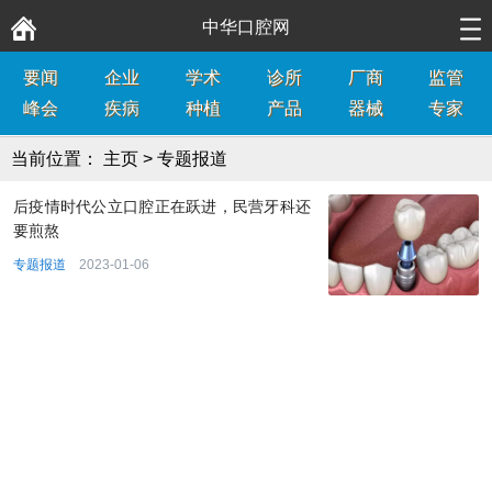
中华口腔网
要闻
企业
学术
诊所
厂商
监管
峰会
疾病
种植
产品
器械
专家
当前位置：
主页
>
专题报道
后疫情时代公立口腔正在跃进，民营牙科还
要煎熬
专题报道
2023-01-06