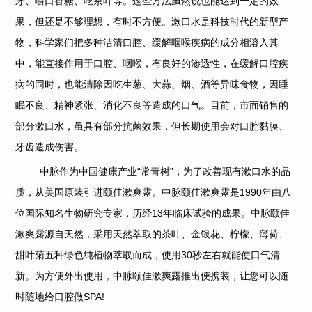
牙、嚼口香糖、吃茶叶等。这些方法虽然说也能达到一定的效
果，但还是不够理想，有时不方便。漱口水是科技时代的新型产
物，科学家们把多种洁清口腔、缓解咽喉疾病的成分相溶入其
中，能直接作用于口腔、咽喉，有良好的渗透性，在缓解口腔疾
病的同时，也能清除因吃生葱、大蒜、烟、酒等异味食物，因睡
眠不良、精神紧张、消化不良等造成的口气。目前，市面销售的
部分漱口水，虽具有部分抗菌效果，但长期使用会对口腔黏膜、
牙齿造成伤害。
中脉作为中国健康产业“常青树”，为了改善现有漱口水的品
质，从美国原装引进颐佳漱爽露。中脉颐佳漱爽露是1990年由八
位国际知名生物研究专家，历经13年临床试验的成果。中脉颐佳
漱爽露源自天然，采用天然萃取的茶叶、金银花、柠檬、薄荷、
甜叶菊五种绿色纯植物萃取而成，使用30秒左右就能使口气清
新。为方便外出使用，中脉颐佳漱爽露推出便携装，让您可以随
时随地给口腔做SPA!